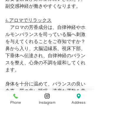
副交感神経が働きやすくなります。
4.アロマでリラックス
　アロマの芳香成分は、自律神経やホ
ルモンバランスを司っている脳へ刺激
を与えてくれることをご存知ですか？
鼻から入り、大脳辺縁系、視床下部、
下垂体へ伝達され、自律神経のバラン
スを整え、心身の不調を緩和してくれ
ます。
身体を十分に温めて、バランスの良い
食事、質の良い睡眠、適度な運動を意
識してみてください。やり過ぎは逆効
Phone
Instagram
Address
果となります。リラックスし、自律神
経を整えることがポイントです。
NEWS