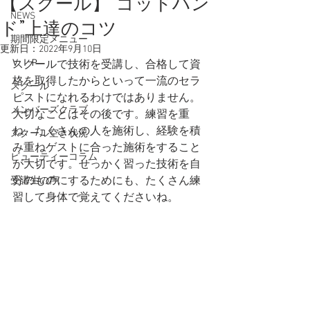
【スクール】”ゴッドハン
NEWS
ド”上達のコツ
期間限定メニュー
更新日：
2022年9月10日
ＶＩＰ
スクールで技術を受講し、合格して資
格を取得したからといって一流のセラ
スクール
ピストになれるわけではありません。
メンバーズクラブ
大切なことはその後です。練習を重
ね、たくさんの人を施術し、経験を積
スクール空き状況
み重ねゲストに合った施術をすること
ビューティーコラム
が大切です。せっかく習った技術を自
分のものにするためにも、たくさん練
受講生の声
習して身体で覚えてくださいね。