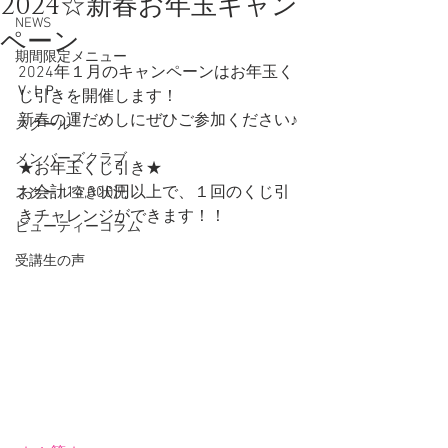
2024☆新春お年玉キャン
NEWS
ペーン
期間限定メニュー
2024年１月のキャンペーンはお年玉く
ＶＩＰ
じ引きを開催します！
新春の運だめしにぜひご参加ください♪
スクール
メンバーズクラブ
★お年玉くじ引き★
お会計14,000円以上で、１回のくじ引
スクール空き状況
きチャレンジができます！！
ビューティーコラム
受講生の声