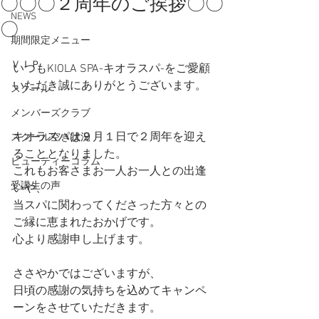
〇〇〇２周年のご挨拶〇〇
NEWS
〇
期間限定メニュー
ＶＩＰ
いつもKIOLA SPA-キオラスパ-をご愛顧
いただき誠にありがとうございます。
スクール
メンバーズクラブ
キオラスパは９月１日で２周年を迎え
スクール空き状況
ることとなりました。
ビューティーコラム
これもお客さまお一人お一人との出逢
受講生の声
いや、
当スパに関わってくださった方々との
ご縁に恵まれたおかげです。
心より感謝申し上げます。
ささやかではございますが、
日頃の感謝の気持ちを込めてキャンペ
ーンをさせていただきます。