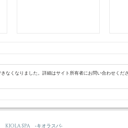
10
できなくなりました。詳細はサイト所有者にお問い合わせくだ
温熱★＼＼アリゾナ・ホット
ストーン／／
KIOLA SPA ‐キオラスパ‐