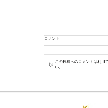
コメント
この投稿へのコメントは利用
い。
頑張るあなたへ贈る★年末ご
褒美プラン