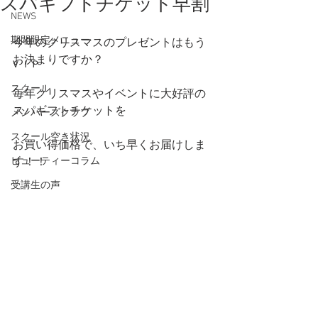
スパギフトチケット早割
NEWS
期間限定メニュー
今年のクリスマスのプレゼントはもう
お決まりですか？
ＶＩＰ
スクール
毎年クリスマスやイベントに大好評の
スパギフトチケットを
メンバーズクラブ
スクール空き状況
お買い得価格で、いち早くお届けしま
ビューティーコラム
す！！
受講生の声