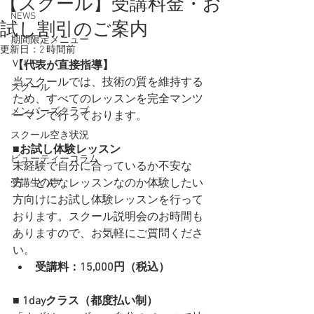
【スクール】受講料金・お
NEWS
試し割引のご案内
期間限定メニュー
更新日：
2 時間前
ＶＩＰ
【代表が直接指導】
当スクールでは、技術の質を維持する
スクール
ため、すべてのレッスンを完全マンツ
メンバーズクラブ
ーマンで行っております。
スクール空き状況
■
お試し体験レッスン　
ビューティーコラム
未経験で自分に合っているか不安な
方、どんなレッスンなのか体験したい
受講生の声
方向けにお試し体験レッスンを行って
おります。
スクール説明会のお時間も
ありますので、お気軽にご質問くださ
い。
受講料：15,000円（税込）
■ 1dayクラス（都度払い制）