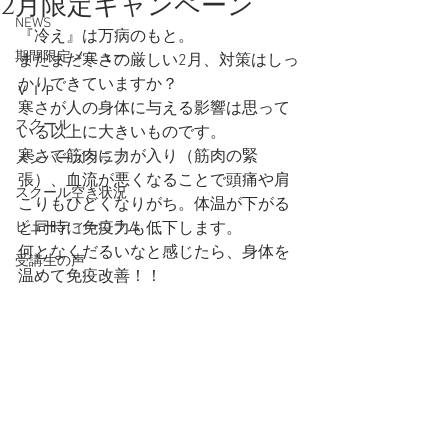
2月限定キャンペーン
NEWS
『冷え』は万病のもと。
期間限定メニュー
まだまだ寒さの厳しい2月、対策はしっ
かりできていますか？
ＶＩＰ
寒さが人の身体に与える影響は思って
スクール
いる以上に大きいものです。
寒さで筋肉に力が入り（筋肉の緊
メンバーズクラブ
張）、血流が悪くなることで頭痛や肩
スクール空き状況
こりもひどくなりがち。体温が下がる
ビューティーコラム
と同時に免疫力も低下します。
何となくだるいなと感じたら、身体を
受講生の声
温めて免疫改善！！