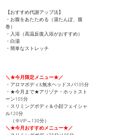
【おすすめ代謝アップ法】
・お腹をあたためる（湯たんぽ、腹
巻）
・入浴（高温反復入浴がおすすめ）
・白湯
・簡単なストレッチ
＼★今月限定メニュー★／
・アロマボディ&無水ヘッドスパ105分
・★今月まで★アリゾナ・ホットスト
ーン105分
・スリミングボディ＆小顔フェイシャ
ル120分
　（※VIP→130分）
＼★今月おすすめメニュー★／