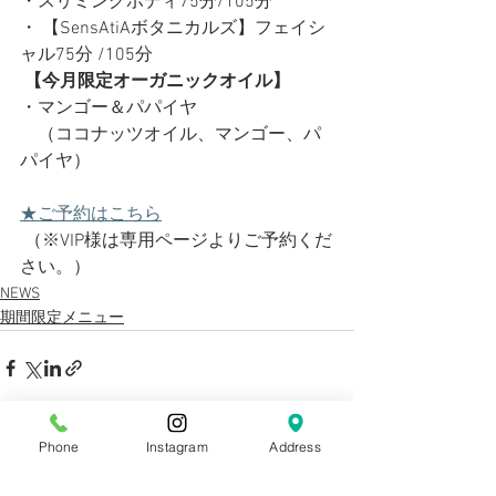
・スリミングボディ75分/105分
・ 【SensAtiAボタニカルズ】フェイシ
ャル75分 /105分
【今月限定オーガニックオイル】
・マンゴー＆パパイヤ
　（ココナッツオイル、マンゴー、パ
パイヤ）
★ご予約はこちら
 （※VIP様は専用ページよりご予約くだ
さい。） 
NEWS
期間限定メニュー
Phone
Instagram
Address
すべて表示
最新記事