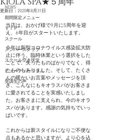
KIOLA SPA★５周年
NEWS
更新日：
2020年8月31日
期間限定メニュー
当店は、おかげ様で9月に5周年を迎
ＶＩＰ
え、6年目がスタートいたします。
スクール
今年は新型コロナウイルス感染拡大防
メンバーズクラブ
止に伴う、臨時休業という選択をした
スクール空き状況
ことで、失ったものばかりでなく、得
たものもありました。そして、たくさ
ビューティーコラム
んの暖かいお言葉やメッセージを頂
受講生の声
き、こんなにもキオラスパがお客さま
に愛されてることを実感いたしまし
た。お客さまに支えられ、今のキオラ
スパがあります。感謝の気持ちでいっ
ぱいです。
これからは新スタイルになりご不便な
点もあるかと思いますが、より心を込