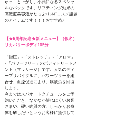
ゅっ！と上がり、小顔になるスペシャ
ルなパックです。リフティング効果の
高濃度美容液がたっぷり♪MTコスメ話題
のアイテムです！！！おすすめ♪
【★5周年記念★新メニュー】（仮名）
リカバリーボディ105分
「指圧」×「ストレッチ」×「アロマ」
×「パワーツリー」のボディトリートメ
ント（マッサージ）です。人気のディ
ープリバイタルに、パワーツリーを組
合せ、血流促進により、筋疲労を回復
します。
今まではスパオートクチュールをご予
約いただき、なかなか解れにくいお客
さまや、硬い肉質の方、しっかりお身
体を解したいというお客様に提供して