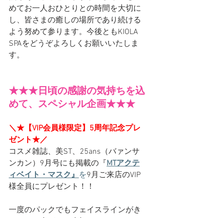
めてお一人おひとりとの時間を大切に
し、皆さまの癒しの場所であり続ける
よう努めて参ります。今後ともKIOLA 
SPAをどうぞよろしくお願いいたしま
す。
★★★日頃の感謝の気持ちを込
めて、スペシャル企画★★★
＼★【VIP会員様限定】5周年記念プレ
ゼント★／　
コスメ雑誌、美ST、25ans（バァンサ
ンカン）9月号にも掲載の
『
MTアクテ
ィベイト・マスク』
を
9月ご来店のVIP
様全員にプレゼント！！
一度のパックでもフェイスラインがき