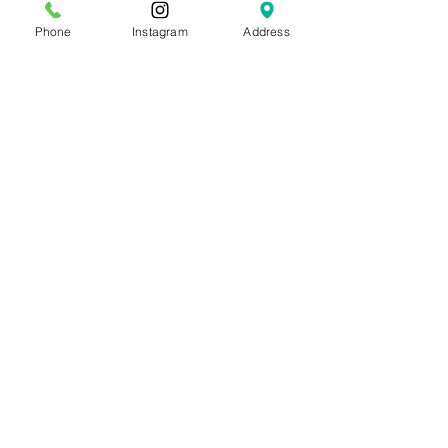
Phone
Instagram
Address
コメント
コメントを追加…
肌再生ダクトピールがお
1回で光沢118%
すすめなのはこんな方！
ータが証明する
ールの実力