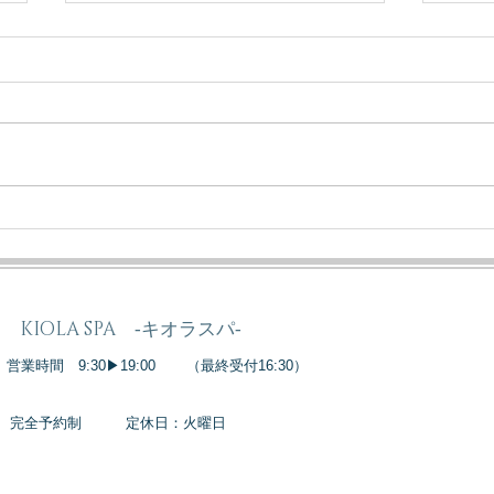
ダクトピール当日、MTクレ
肌再
ンジング・ジェルが「正解」
めな
な理由
KIOLA SPA ‐キオラスパ‐
​営業時間 9:30▶19:00
（最終受付16:30）
完全予約制
定休日：火曜日