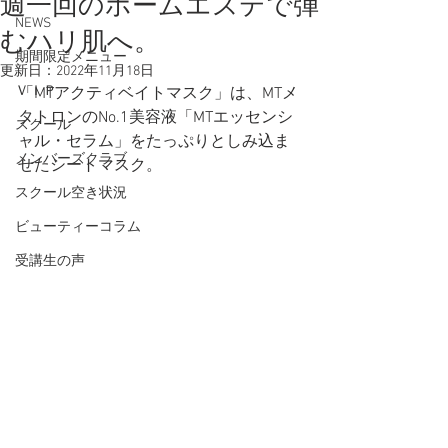
週一回のホームエステで弾
NEWS
むハリ肌へ。
期間限定メニュー
更新日：
2022年11月18日
ＶＩＰ
「MTアクティベイトマスク」は、MTメ
タトロンのNo.1美容液「MTエッセンシ
スクール
ャル・セラム」をたっぷりとしみ込ま
メンバーズクラブ
せたシートマスク。
スクール空き状況
ビューティーコラム
受講生の声