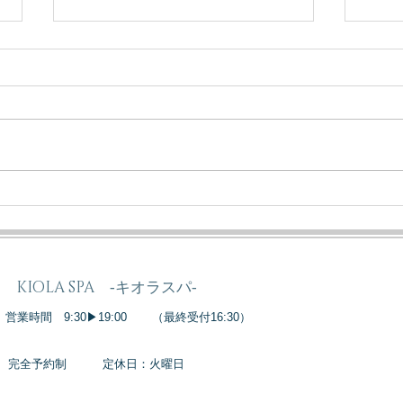
肌再生ダクトピールがおすす
1回
めなのはこんな方！
が証
力
KIOLA SPA ‐キオラスパ‐
​営業時間 9:30▶19:00
（最終受付16:30）
完全予約制
定休日：火曜日