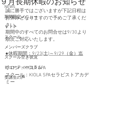
９月長期休暇のお知らせ
NEWS
誠に勝手ではございますが下記日程は
期間限定メニュー
お休みとなりますので予めご了承くだ
さい。
ＶＩＰ
期間中のすべてのお問合せは9/30より
スクール
順次ご対応いたします。
メンバーズクラブ
●休暇期間：9/23(土)～9/29（金）迄
スクール空き状況
ビューティーコラム
サロン：KIOLA SPA
スクール：KIOLA SPAセラピストアカデ
受講生の声
ミー