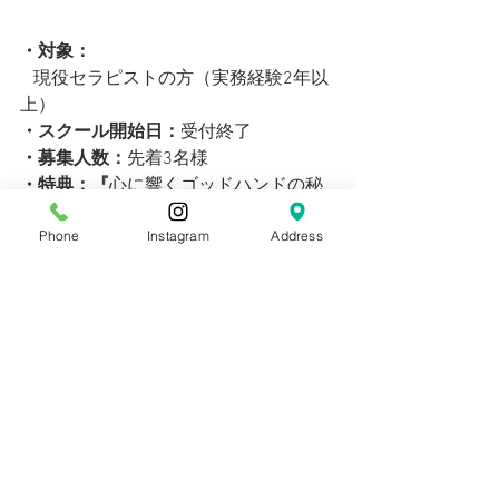
・対象：
現役セラピストの方（実務経験2年以
上）
・スクール開始日：
受付終了
・募集人数：
先着
3名様
・特典：『
心に響くゴッドハンドの秘
密！』限定動画＆スライド資料プレゼ
Phone
Instagram
Address
ント
！
【　受講料金　】
４３０，０００円　のところ
↓　↓　↓　↓　↓　
2026年3月受講スタートの方！！
【現役セラピストの方限定】
＼残り１名様！　２６５，０００円／