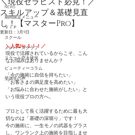
＼現役セラピスト必見！／
NEWS
スキルアップ＆基礎見直
期間限定メニュー
し！【マスターPro】
ＶＩＰ
更新日：
3月9日
スクール
＼人気No.１！！／
メンバーズクラブ
現役で活躍されているからこそ、こん
スクール空き状況
なお悩みはありませんか？
ビューティーコラム
「今の施術に自信を持ちたい」
受講生の声
「お客さまの満足度を高めたい」
「お悩みに合わせた施術がしたい」と
いう現役プロの方へ。
プロとして長く活躍するために最も大
切なのは「基礎の深堀り」です！
今の施術に、一生モノの武器をプラス
し、ワンランク上の施術を目指しませ