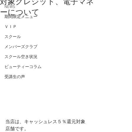
対象クレジット、電子マネ
NEWS
ーについて
期間限定メニュー
ＶＩＰ
スクール
メンバーズクラブ
スクール空き状況
ビューティーコラム
受講生の声
当店は、キャッシュレス５％還元対象
店舗です。