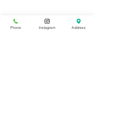
Phone
Instagram
Address
コメント
肌再生ダクトピールがお
1回で光沢118%
この投稿へのコメントは利用でき
なくなりました。詳細はサイト所
すすめなのはこんな方！
ータが証明する