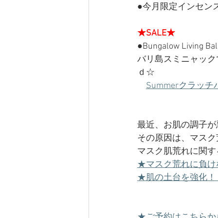
●今月限定インセン
★SALE★
●Bungalow Livi
バリ島スミニャック
ｄ☆
Summerクラッ
最近、お肌の調子が
その原因は、マスク
マスク肌荒れに関す
★マスク荒れに負け
★肌の土台を強化！
★ご予約はこちらか