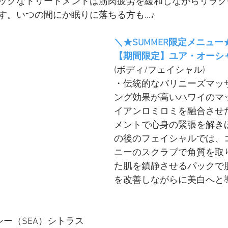
ックなトリートメントは筋肉疲労を緩和しながらリラク
す。いつの間にか眠りに落ちる方も…♪
＼★SUMMER限定メニュー
【期間限定】ユア・オーシャ
(ボディ/フェイシャル)
・伝統的なバリニーズマッ
ング効果が高いハワイのマ
イアンロミロミを融合させ
メントで心身の緊張を解き
の後のフェイシャルでは、
ニーのスクラブで角質を取
た肌を鎮静させるパックで
を改善しながらに美白へと
ー（SEA）シトラス