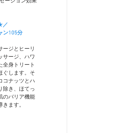
ゼーション効果
★／
ン105分
サージとヒーリ
ッサージ、ハワ
た全身トリート
ほぐします。そ
ココナッツとハ
り除き、
ほてっ
肌のバリア機能
導きます。