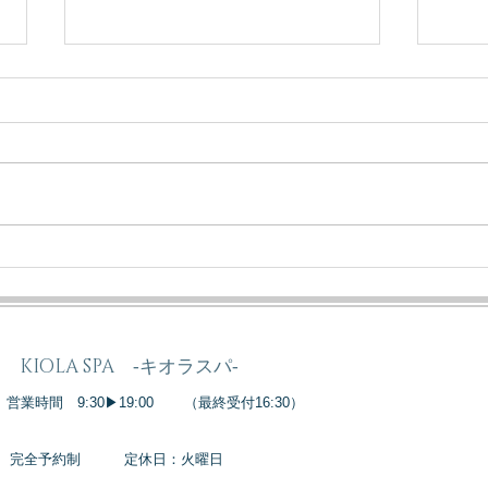
肌再生ダクトピールがおすす
1回
めなのはこんな方！
が証
力
KIOLA SPA ‐キオラスパ‐
​営業時間 9:30▶19:00
（最終受付16:30）
完全予約制
定休日：火曜日