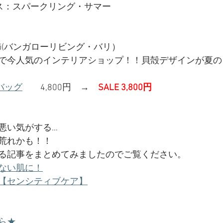
ス：スパークリング・サマー
ng Bali(バンガローリビング・バリ）
で今人気のインテリアショップ！！貝殻デザインが夏のリ
チバッグ
　　4,800円　→　
SALE 3,800円
悪い気がする…
荒れかも！！
る記事をまとめてみましたのでご覧ください。
ない肌に！
【センシティブケア】
ら★